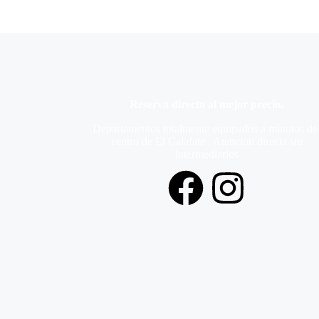
Reserva directo al mejor precio.
Departamentos totalmente equipados a minutos de
centro de El Calafate . Atencion directa sin
intermediarios