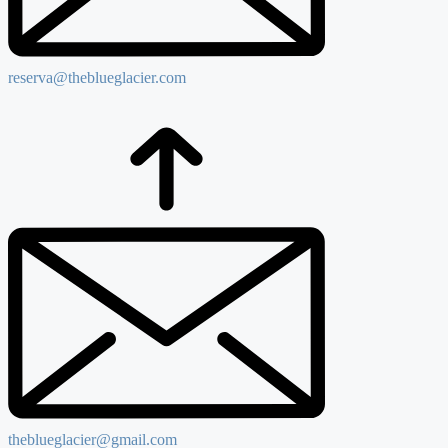
reserva@theblueglacier.com
theblueglacier@gmail.com