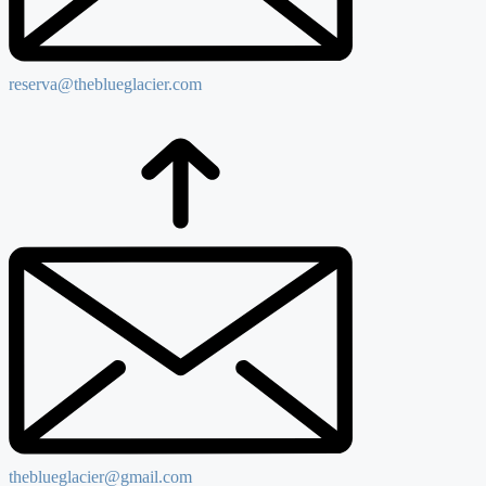
reserva@theblueglacier.com
theblueglacier@gmail.com