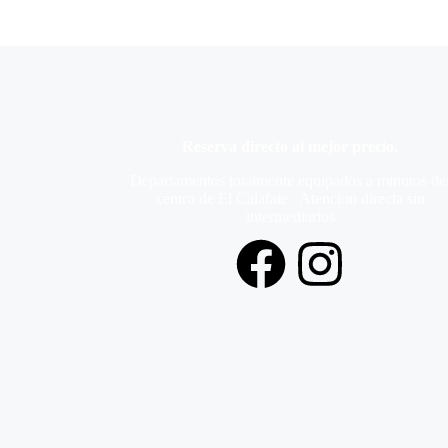
Reserva directo al mejor precio.
Departamentos totalmente equipados a minutos de
centro de El Calafate . Atencion directa sin
intermediarios