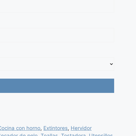
Cocina con horno
,
Extintores
,
Hervidor
Secador de pelo
,
Toallas
,
Tostadora
,
Utensillos