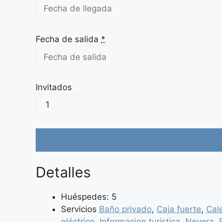
Fecha de salida
*
Invitados
Detalles
Huéspedes:
5
Servicios
Baño privado
,
Caja fuerte
,
Cal
eléctrico
,
Informacion turística
,
Nevera
,