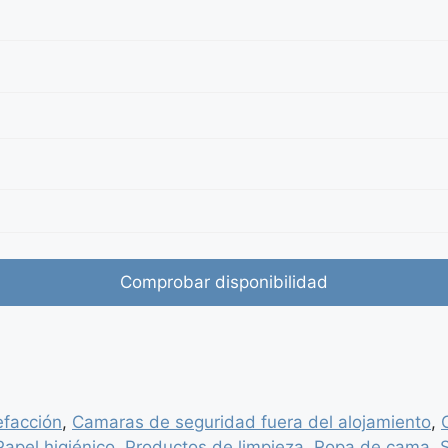
efacción
,
Camaras de seguridad fuera del alojamiento
,
Papel higiénico
,
Productos de limpieza
,
Ropa de cama
,