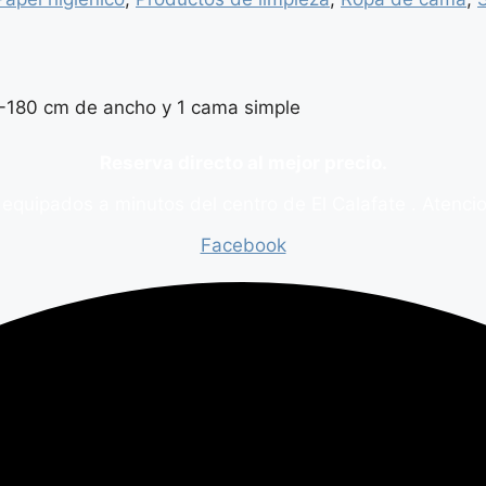
-180 cm de ancho y 1 cama simple
Reserva directo al mejor precio.
quipados a minutos del centro de El Calafate . Atencion
Facebook